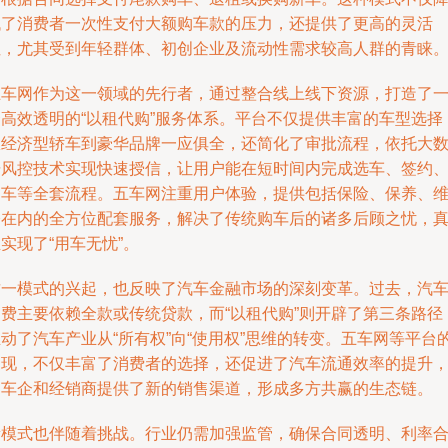
低了消费者一次性支付大额购车款的压力，还提供了更高的灵活
性，尤其受到年轻群体、初创企业及流动性需求较高人群的青睐
五车网作为这一领域的先行者，通过整合线上线下资源，打造了
套高效透明的“以租代购”服务体系。平台不仅提供丰富的车型选择
从经济型轿车到豪华品牌一应俱全，还简化了审批流程，依托大
据风控技术实现快速授信，让用户能在短时间内完成选车、签约
提车等全套流程。五车网注重用户体验，提供包括保险、保养、
修在内的全方位配套服务，解决了传统购车后的诸多后顾之忧，
实现了“用车无忧”。
这一模式的兴起，也反映了汽车金融市场的深刻变革。过去，汽
消费主要依赖全款或传统贷款，而“以租代购”则开辟了第三条路径
动了汽车产业从“所有权”向“使用权”思维的转变。五车网等平台
出现，不仅丰富了消费者的选择，还促进了汽车流通效率的提升
为车企和经销商提供了新的销售渠道，形成多方共赢的生态链。
新模式也伴随着挑战。行业仍需加强监管，确保合同透明、利率