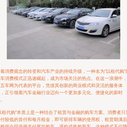
随着消费观念的转变和汽车产业的持续升级，一种名为“以租代购”
汽车消费模式正迅速崛起，成为市场关注的热点。在这一浪潮中
以五车网为代表的平台，凭借其创新的商业模式和灵活的服务体
系，正引领着汽车金融行业迈向一个更加多元化、便捷化的新时
代。
“以租代购”本质上是一种结合了租赁与金融的购车方案。消费者只
支付较低的首付和每月租金，即可获得车辆的使用权，租赁期满
可根据合同选择支付尾款购车、退租或换购新车。这种模式不仅