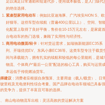
足以满足日常通勤和短途代步，使用成本极低，是入门级代
的绝佳选择。
紧凑型家用电动车
：例如比亚迪海豚、广汽埃安AION S、
好猫等。这些车型在续航（普遍400公里以上）、空间、智
化配置上取得了良好平衡，售价在10-15万元左右，是家庭
台电动车的热门选项，兼顾了实用性与经济性。
商用电动微面/轻卡
：针对货运需求，如瑞驰新能源EC35系
列、开瑞优优EV、东风小康EC36等。这类车型专注于载货
间与承载能力，拥有扎实的续航和较低的每公里能耗，是城
物流、个体商户“最后一公里”配送的核心工具，购买与运营
本远低于传统燃油货车。
选择建议
：消费者应根据自身预算、主要用途（载人/载货）、日
行驶里程及充电便利性综合考量。国产品牌在电动车领域已具备
大的竞争力，提供了丰富且可靠的选择。
二、 南山电动物流车出租：灵活高效的货运解决方案