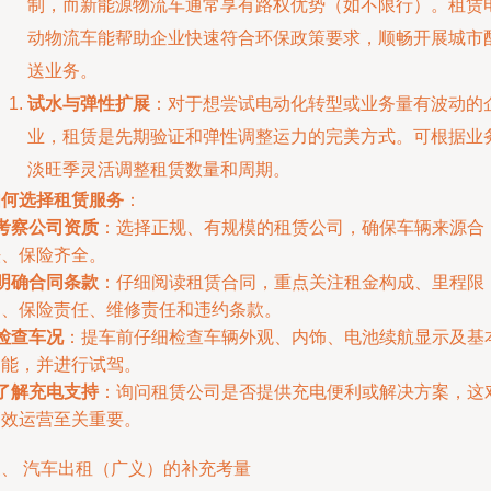
制，而新能源物流车通常享有路权优势（如不限行）。租赁
动物流车能帮助企业快速符合环保政策要求，顺畅开展城市
送业务。
试水与弹性扩展
：对于想尝试电动化转型或业务量有波动的
业，租赁是先期验证和弹性调整运力的完美方式。可根据业
淡旺季灵活调整租赁数量和周期。
如何选择租赁服务
：
考察公司资质
：选择正规、有规模的租赁公司，确保车辆来源合
法、保险齐全。
明确合同条款
：仔细阅读租赁合同，重点关注租金构成、里程限
制、保险责任、维修责任和违约条款。
检查车况
：提车前仔细检查车辆外观、内饰、电池续航显示及基
功能，并进行试驾。
了解充电支持
：询问租赁公司是否提供充电便利或解决方案，这
高效运营至关重要。
三、 汽车出租（广义）的补充考量