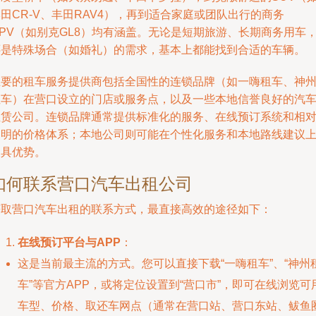
田CR-V、丰田RAV4），再到适合家庭或团队出行的商务
PV（如别克GL8）均有涵盖。无论是短期旅游、长期商务用车
还是特殊场合（如婚礼）的需求，基本上都能找到合适的车辆。
主要的租车服务提供商包括全国性的连锁品牌（如一嗨租车、神
租车）在营口设立的门店或服务点，以及一些本地信誉良好的汽
租赁公司。连锁品牌通常提供标准化的服务、在线预订系统和相
透明的价格体系；本地公司则可能在个性化服务和本地路线建议
更具优势。
如何联系营口汽车出租公司
获取营口汽车出租的联系方式，最直接高效的途径如下：
在线预订平台与APP
：
这是当前最主流的方式。您可以直接下载“一嗨租车”、“神州
车”等官方APP，或将定位设置到“营口市”，即可在线浏览可
车型、价格、取还车网点（通常在营口站、营口东站、鲅鱼