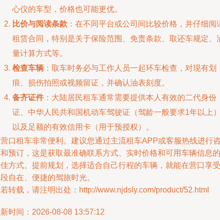
心仪的车型，价格也可能更优。
比价与阅读条款
：在不同平台或公司间比较价格，并仔细阅
租赁合同，特别是关于保险范围、免责条款、取还车规定、
量计算方式等。
检查车辆
：取车时务必与工作人员一起环车检查，对现有划
痕、损伤拍照或视频留证，并确认油表刻度。
备齐证件
：大陆居民租车通常需要提供本人有效的二代身份
证、中华人民共和国机动车驾驶证（驾龄一般要求1年以上
以及足额的有效信用卡（用于预授权）。
在营口租车非常便利。建议您通过主流租车APP或客服热线进行
询和预订，这是获取最准确联系方式、实时价格和可用车辆信息
最佳方式。提前规划，选择适合自己行程的车辆，就能在营口享
一段自在、便捷的驾旅时光。
若转载，请注明出处：http://www.njdsly.com/product/52.html
新时间：2026-08-08 13:57:12