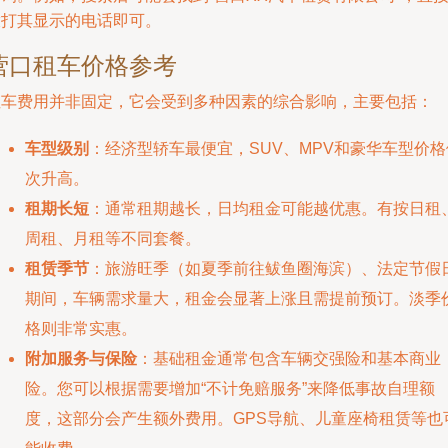
拨打其显示的电话即可。
营口租车价格参考
租车费用并非固定，它会受到多种因素的综合影响，主要包括：
车型级别
：经济型轿车最便宜，SUV、MPV和豪华车型价格
次升高。
租期长短
：通常租期越长，日均租金可能越优惠。有按日租
周租、月租等不同套餐。
租赁季节
：旅游旺季（如夏季前往鲅鱼圈海滨）、法定节假
期间，车辆需求量大，租金会显著上涨且需提前预订。淡季
格则非常实惠。
附加服务与保险
：基础租金通常包含车辆交强险和基本商业
险。您可以根据需要增加“不计免赔服务”来降低事故自理额
度，这部分会产生额外费用。GPS导航、儿童座椅租赁等也