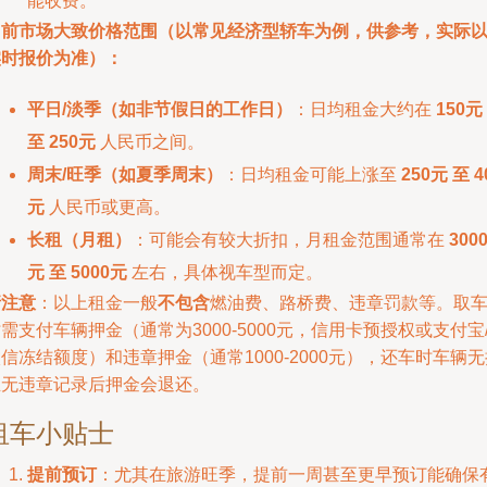
能收费。
当前市场大致价格范围（以常见经济型轿车为例，供参考，实际
实时报价为准）：
平日/淡季（如非节假日的工作日）
：日均租金大约在
150元
至 250元
人民币之间。
周末/旺季（如夏季周末）
：日均租金可能上涨至
250元 至 4
元
人民币或更高。
长租（月租）
：可能会有较大折扣，月租金范围通常在
300
元 至 5000元
左右，具体视车型而定。
请注意
：以上租金一般
不包含
燃油费、路桥费、违章罚款等。取
需支付车辆押金（通常为3000-5000元，信用卡预授权或支付宝
信冻结额度）和违章押金（通常1000-2000元），还车时车辆无
且无违章记录后押金会退还。
租车小贴士
提前预订
：尤其在旅游旺季，提前一周甚至更早预订能确保