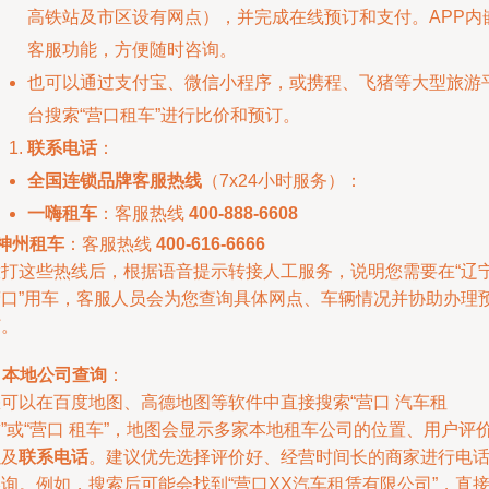
高铁站及市区设有网点），并完成在线预订和支付。APP内
客服功能，方便随时咨询。
也可以通过支付宝、微信小程序，或携程、飞猪等大型旅游
台搜索“营口租车”进行比价和预订。
联系电话
：
全国连锁品牌客服热线
（7x24小时服务）：
一嗨租车
：客服热线
400-888-6608
神州租车
：客服热线
400-616-6666
拨打这些热线后，根据语音提示转接人工服务，说明您需要在“辽
营口”用车，客服人员会为您查询具体网点、车辆情况并协助办理
订。
.
本地公司查询
：
您可以在百度地图、高德地图等软件中直接搜索“营口 汽车租
”或“营口 租车”，地图会显示多家本地租车公司的位置、用户评
以及
联系电话
。建议优先选择评价好、经营时间长的商家进行电
询。例如，搜索后可能会找到“营口XX汽车租赁有限公司”，直