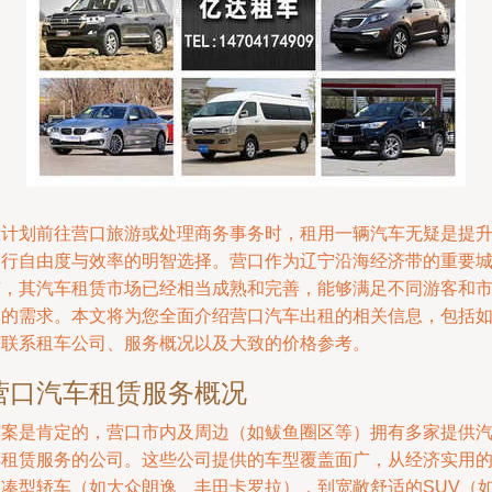
在计划前往营口旅游或处理商务事务时，租用一辆汽车无疑是提
出行自由度与效率的明智选择。营口作为辽宁沿海经济带的重要
市，其汽车租赁市场已经相当成熟和完善，能够满足不同游客和
民的需求。本文将为您全面介绍营口汽车出租的相关信息，包括
何联系租车公司、服务概况以及大致的价格参考。
营口汽车租赁服务概况
答案是肯定的，营口市内及周边（如鲅鱼圈区等）拥有多家提供
车租赁服务的公司。这些公司提供的车型覆盖面广，从经济实用
紧凑型轿车（如大众朗逸、丰田卡罗拉），到宽敞舒适的SUV（