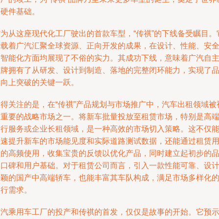
的硬件基础。
作为从这座现代化工厂驶出的首款车型，“传祺”的下线备受瞩目。
承载着广汽汇聚全球资源、正向开发的成果，在设计、性能、安
与智能化方面均展现了不俗的实力。其成功下线，意味着广汽自
品牌拥有了从研发、设计到制造、落地的完整闭环能力，实现了
牌向上突破的关键一跃。
值得关注的是，在“传祺”产品规划与市场推广中，汽车出租领域被
为重要的战略市场之一。将新车批量投放至租赁市场，特别是高
出行服务或企业长租领域，是一种高效的市场切入策略。这不仅
快速提升新车的市场能见度和实际道路测试数据，还能通过租赁
户的高频使用，收集宝贵的反馈以优化产品，同时建立起初步的
牌口碑和用户基础。对于租赁公司而言，引入一款性能可靠、设
新颖的国产中高端轿车，也能丰富其车队构成，满足市场多样化
出行需求。
广汽乘用车工厂的投产和传祺的首发，仅仅是故事的开始。它预