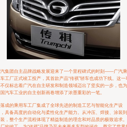
广汽集团自主品牌战略发展迎来了一个里程碑式的时刻——广汽
用车工厂正式竣工投产，其首款产品“传祺”轿车也成功下线。这一
件不仅标志着广汽在自主研发和制造领域迈出了坚实的一步，也
中国汽车工业的自主创新画卷增添了浓墨重彩的一笔。
新落成的乘用车工厂集成了全球先进的制造工艺与智能化生产设
备，具备高度的自动化与柔性化生产能力。从冲压、焊接、涂装
总装，整个生产流程体现了精益制造的理念和对品质的极致追求
工厂的竣工，为“传祺”品牌乃至未来更多车型的诞生，奠定了世界