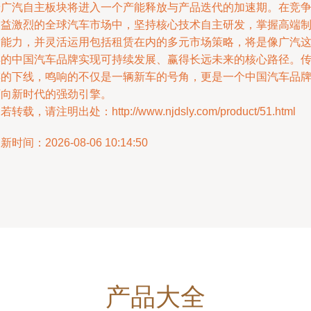
着广汽自主板块将进入一个产能释放与产品迭代的加速期。在竞
日益激烈的全球汽车市场中，坚持核心技术自主研发，掌握高端
造能力，并灵活运用包括租赁在内的多元市场策略，将是像广汽
样的中国汽车品牌实现可持续发展、赢得长远未来的核心路径。
祺的下线，鸣响的不仅是一辆新车的号角，更是一个中国汽车品
迈向新时代的强劲引擎。
若转载，请注明出处：http://www.njdsly.com/product/51.html
新时间：2026-08-06 10:14:50
产品大全